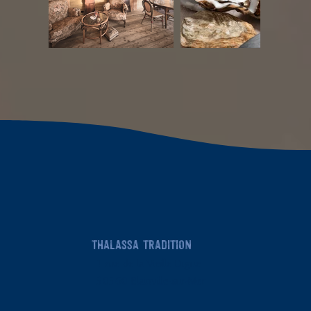
THALASSA TRADITION
1 rue de la Vieille Digue
50560 Blainville-sur-Mer