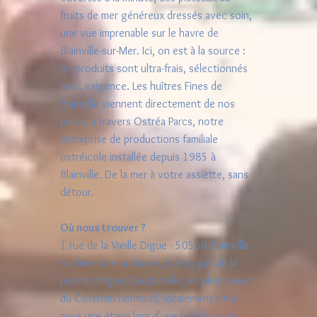
fruits de mer généreux dressés avec soin,
une vue imprenable sur le havre de
Blainville-sur-Mer. Ici, on est à la source :
les produits sont ultra-frais, sélectionnés
avec exigence. Les huîtres Fines de
Blainville viennent directement de nos
parcs, à travers Ostréa Parcs, notre
entreprise de productions familiale
ostréicole installée depuis 1985 à
Blainville. De la mer à votre assiette, sans
détour.
Où nous trouver ?
1 rue de la Vieille Digue - 50560 Blainville-
sur-Mer face au havre, à deux pas de la
pointe d'Agon-Coutainville, en plein cœur
du Cotentin normand. Idéalement situé
pour une étape lors d'une balade sur le