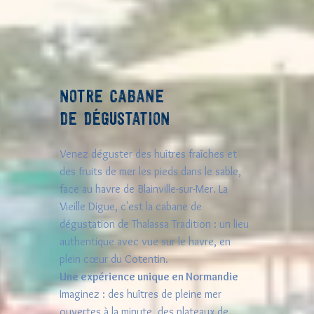
NOTRE CABANE
DE DÉGUSTATION
Venez déguster des huîtres fraîches et
des fruits de mer les pieds dans le sable,
face au havre de Blainville-sur-Mer. La
Vieille Digue, c'est la cabane de
dégustation de Thalassa Tradition : un lieu
authentique avec vue sur le havre, en
plein cœur du Cotentin.
Une expérience unique en Normandie
Imaginez : des huîtres de pleine mer
ouvertes à la minute, des plateaux de